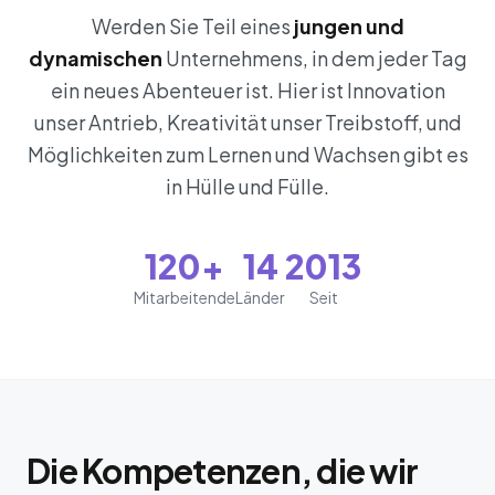
Werden Sie Teil eines
jungen und
dynamischen
Unternehmens, in dem jeder Tag
ein neues Abenteuer ist. Hier ist Innovation
unser Antrieb, Kreativität unser Treibstoff, und
Möglichkeiten zum Lernen und Wachsen gibt es
in Hülle und Fülle.
120+
14
2013
Mitarbeitende
Länder
Seit
Die Kompetenzen, die wir