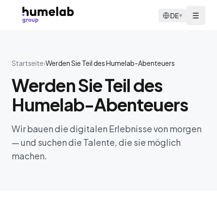
Zum Inhalt springen
☰
DE
▾
Startseite
›
Werden Sie Teil des Humelab-Abenteuers
Werden Sie Teil des
Humelab-Abenteuers
Wir bauen die digitalen Erlebnisse von morgen
— und suchen die Talente, die sie möglich
machen.