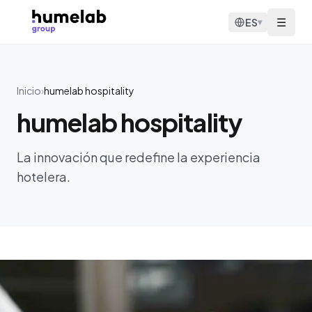
Saltar al contenido
☰
ES
▾
Inicio
›
humelab hospitality
humelab hospitality
La innovación que redefine la experiencia
hotelera.