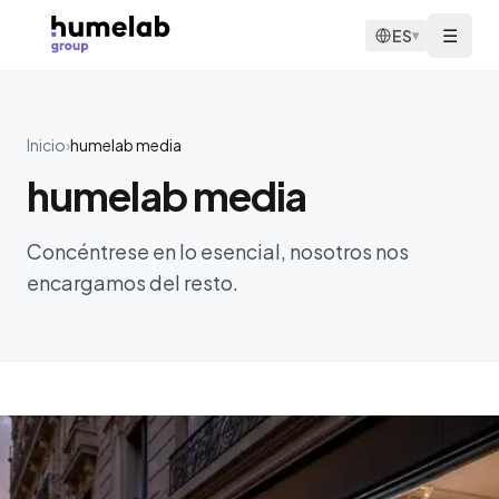
Saltar al contenido
☰
ES
▾
Inicio
›
humelab media
humelab media
Concéntrese en lo esencial, nosotros nos
encargamos del resto.