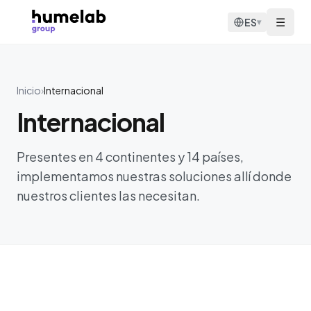
Saltar al contenido
☰
ES
▾
Inicio
›
Internacional
Internacional
Presentes en 4 continentes y 14 países,
implementamos nuestras soluciones allí donde
nuestros clientes las necesitan.