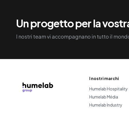
Un progetto per la vostr
I nostri team vi accompagnano in tutto il mond
I nostri marchi
Humelab Hospitality
Humelab Média
Humelab Industry