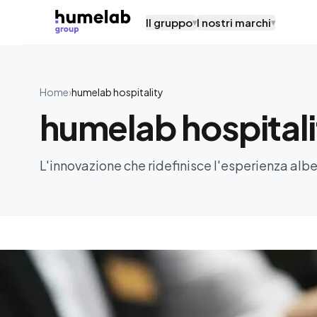
Vai al contenuto
Il gruppo
I nostri marchi
▾
▾
Home
›
humelab hospitality
humelab hospitali
L'innovazione che ridefinisce l'esperienza alb