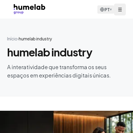
Saltar para o conteúdo
☰
PT
▾
Início
›
humelab industry
humelab industry
A interatividade que transforma os seus
espaços em experiências digitais únicas.