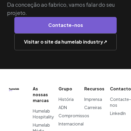
Da conceção ao fabrico, vamos falar do seu
projeto.
Contacte-nos
Visitar o site da humelab industry
↗
As
Grupo
Recursos
Contacto
nossas
História
Imprensa
Contacte-
marcas
nos
ADN
Carreiras
Humelab
LinkedIn
Compromissos
Hospitality
Internacional
Humelab
Média