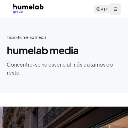
Saltar para o conteúdo
☰
PT
▾
Início
›
humelab media
humelab media
Concentre-se no essencial, nós tratamos do
resto.