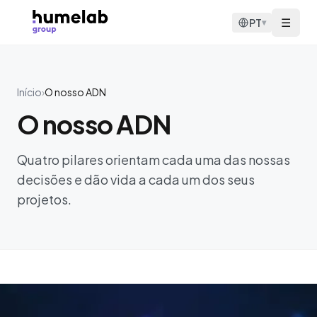
Saltar para o conteúdo
☰
PT
▾
Início
›
O nosso ADN
O nosso ADN
Quatro pilares orientam cada uma das nossas
decisões e dão vida a cada um dos seus
projetos.