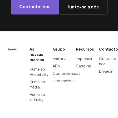
Contacte-nos
Junte-se a nós
As
Grupo
Recursos
Contacto
nossas
História
Imprensa
Contacte-
marcas
nos
ADN
Carreiras
Humelab
LinkedIn
Compromissos
Hospitality
Internacional
Humelab
Média
Humelab
Industry