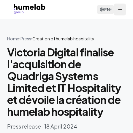
Skip to content
☰
EN
▾
Home
›
Press
›
Creation of humelab hospitality
Victoria Digital finalise
l'acquisition de
Quadriga Systems
Limited et IT Hospitality
et dévoile la création de
humelab hospitality
Press release · 18 April 2024