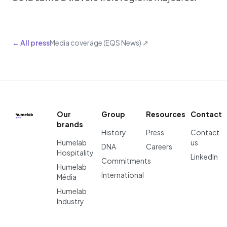
← All press
Media coverage (EQS News) ↗
Our
Group
Resources
Contact
brands
History
Press
Contact
Humelab
us
DNA
Careers
Hospitality
LinkedIn
Commitments
Humelab
International
Média
Humelab
Industry